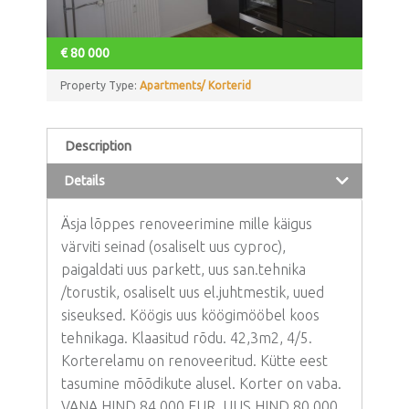
€
80 000
Property Type:
Apartments/ Korterid
Description
Details
Äsja lõppes renoveerimine mille käigus
värviti seinad (osaliselt uus cyproc),
paigaldati uus parkett, uus san.tehnika
/torustik, osaliselt uus el.juhtmestik, uued
siseuksed. Köögis uus köögimööbel koos
tehnikaga. Klaasitud rõdu. 42,3m2, 4/5.
Korterelamu on renoveeritud. Kütte eest
tasumine mõõdikute alusel. Korter on vaba.
VANA HIND 84 000 EUR, UUS HIND 80 000