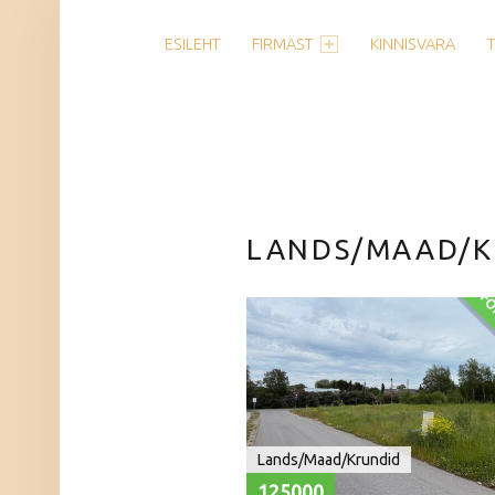
PRIMARY MENU
ESILEHT
FIRMAST
KINNISVARA
LANDS/MAAD/K
FO
Lands/Maad/Krundid
125000