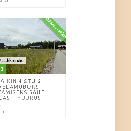
a, ST
FOR SALE / MÜÜA
Maad/Krundid
00
A KINNISTU 6
AELAMUBOKSI
TAMISEKS SAUE
LAS – HÜÜRUS
4
 ST