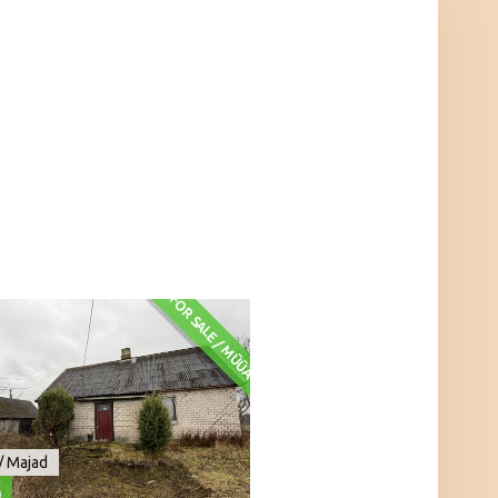
FOR SALE / MÜÜA
/ Majad
0