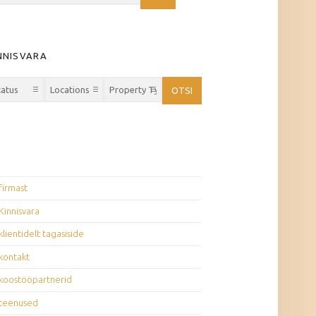
NNISVARA
OTSI
M
firmast
Kinnisvara
klientidelt tagasiside
kontakt
koostööpartnerid
teenused