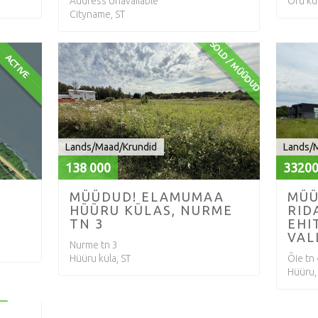
Address Unavailable
Oru kül
Cityname, ST
SOLD / MÜÜDUD
ACTIVE
Lands/Maad/Krundid
Lands/
138 000
3320
MÜÜDUD! ELAMUMAA
MÜÜ
HÜÜRU KÜLAS, NURME
RID
TN 3
EHI
VAL
Nurme tn 3
Hüüru küla, ST
Õie tn 
Hüüru,