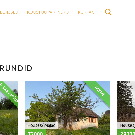
TEENUSED
KOOSTÖÖPARTNERID
KONTAKT
RUNDID
R SALE / MÜÜA
ACTIVE
Houses/ Majad
Houses
72000
2900