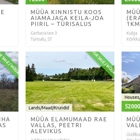
IE
MÜÜA KINNISTU KOOS
MÜÜ
AIAMAJAGA KEILA-JOA
(ER
PIIRIL – TÜRISALUS
1KM
Gerbera tee 3
Kubja
Türisalu, ST
Kõrkkü
R SALE / MÜÜA
FOR SALE / MÜÜA
Houses
5200
Lands/Maad/Krundid
8HA
MÜÜA ELAMUMAAD RAE
MÜÜ
AS
VALLAS, PEETRI
VAL
ALEVIKUS
Üüdiku