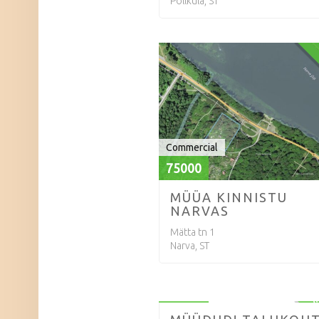
Põllküla, ST
Commercial
75000
MÜÜA KINNISTU
NARVAS
Mätta tn 1
Narva, ST
Houses/ Majad
70000