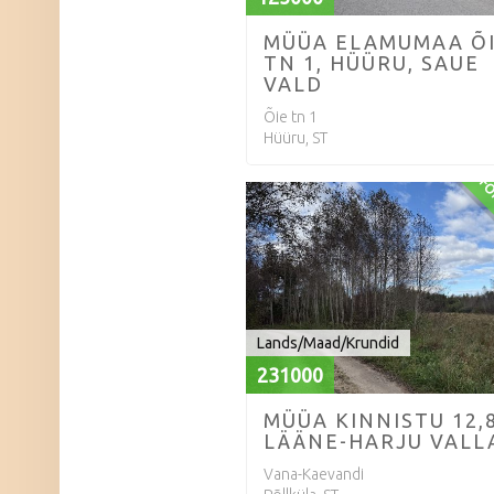
MÜÜA ELAMUMAA Õ
TN 1, HÜÜRU, SAUE
VALD
Õie tn 1
Hüüru, ST
FO
Lands/Maad/Krundid
231000
MÜÜA KINNISTU 12,
LÄÄNE-HARJU VALL
Vana-Kaevandi