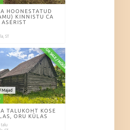
A HOONESTATUD
AMU) KINNISTU CA
 ASERIST
la, ST
FOR SALE / MÜÜA
/ Majad
0
A TALUKOHT KOSE
LAS, ORU KÜLAS
 talu