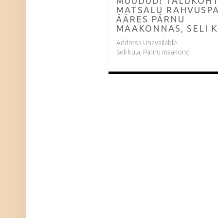
SO
MÜÜDUD! TALUKOH
MATSALU RAHVUSPA
ÄÄRES PÄRNU
MAAKONNAS, SELI 
Address Unavailable
Seli küla, Pärnu maakond
LISTINGS NAVIGATION