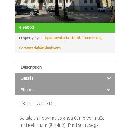
€
95000
Property Type:
Apartments/ Korterid
,
Commercial
,
Commercial/Ärikinnisvara
Description
Details
Photos
ERITI HEA HIND !
Sakala tn hoovimajas anda üürile või müüa
mitteeluruum (äripind). Pind suurusega