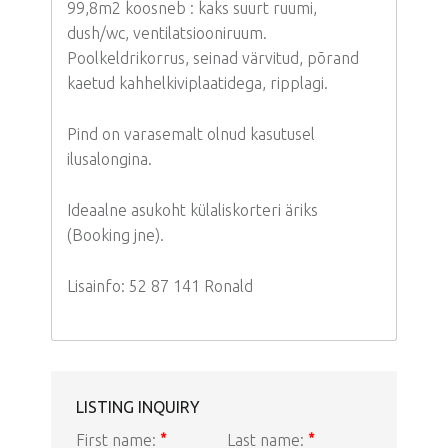
99,8m2 koosneb : kaks suurt ruumi,
dush/wc, ventilatsiooniruum.
Poolkeldrikorrus, seinad värvitud, põrand
kaetud kahhelkiviplaatidega, ripplagi.
Pind on varasemalt olnud kasutusel
ilusalongina.
Ideaalne asukoht külaliskorteri äriks
(Booking jne).
Lisainfo: 52 87 141 Ronald
LISTING INQUIRY
First name:
*
Last name:
*