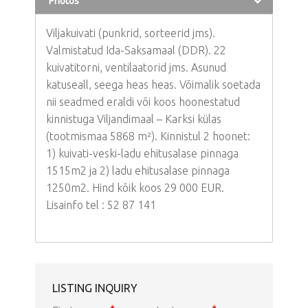
Photos
Viljakuivati (punkrid, sorteerid jms).
Valmistatud Ida-Saksamaal (DDR). 22
kuivatitorni, ventilaatorid jms. Asunud
katuseall, seega heas heas. Võimalik soetada
nii seadmed eraldi või koos hoonestatud
kinnistuga Viljandimaal – Karksi külas
(tootmismaa 5868 m²). Kinnistul 2 hoonet:
1) kuivati-veski-ladu ehitusalase pinnaga
1515m2 ja 2) ladu ehitusalase pinnaga
1250m2. Hind kõik koos 29 000 EUR.
Lisainfo tel : 52 87 141
LISTING INQUIRY