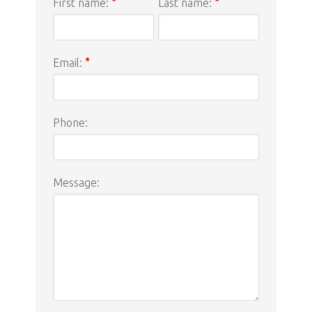
First name:
*
Last name:
*
Email:
*
Phone:
Message: