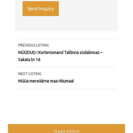
LISTING NAVIGATION
PREVIOUS LISTING
MÜÜDUD ! Korteriomand Tallinna südalinnas –
Sakala tn 16
NEXT LISTING
Müüa mereäärne maa Hiiumaal
SIDEBAR
Toggle sidebar