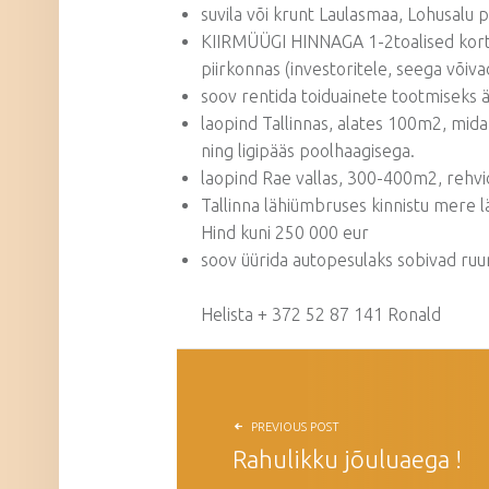
suvila või krunt Laulasmaa, Lohusalu p
KIIRMÜÜGI HINNAGA 1-2toalised korte
piirkonnas (investoritele, seega võiva
soov rentida toiduainete tootmiseks 
laopind Tallinnas, alates 100m2, mid
ning ligipääs poolhaagisega.
laopind Rae vallas, 300-400m2, rehvi
Tallinna lähiümbruses kinnistu mere l
Hind kuni 250 000 eur
soov üürida autopesulaks sobivad ruu
Helista + 372 52 87 141 Ronald
NAVIGEERIMINE
PREVIOUS POST
Rahulikku jõuluaega !