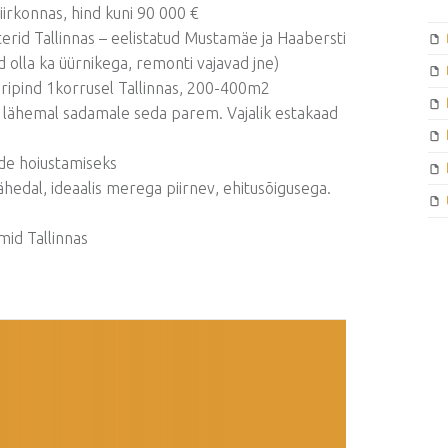
iirkonnas, hind kuni 90 000 €
rid Tallinnas – eelistatud Mustamäe ja Haabersti
d olla ka üürnikega, remonti vajavad jne)
äripind 1korrusel Tallinnas, 200-400m2
a lähemal sadamale seda parem. Vajalik estakaad
de hoiustamiseks
ähedal, ideaalis merega piirnev, ehitusõigusega.
mid Tallinnas