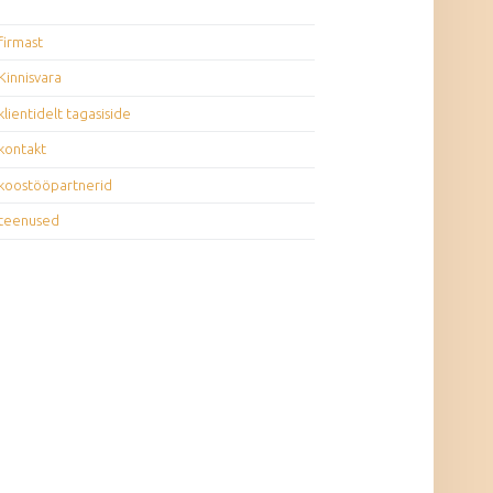
firmast
Kinnisvara
klientidelt tagasiside
kontakt
koostööpartnerid
teenused