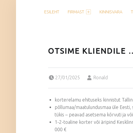
PRIMARY MENU
ESILEHT
FIRMAST
KINNISVARA
OTSIME KLIENDILE 
Posted on:
Written by:
27/01/2025
Ronald
korterelamu ehituseks kinnistut Talli
põllumaa/maatulundusmaa üle Eesti, 
tükis – peavad asetsema kõrvuti ja võ
1-2-toaline korter või äripind Kesklin
000 €