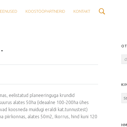
TEENUSED
KOOSTÖÖPARTNERID
KONTAKT
S
OT
…
Ots
KI
nnas, eelistatud planeeringuga krundid
suurus alates 50ha (ideaalne 100-200ha ühes
ivad koosneda muidugi eraldi kat.tunnustest)
na piirkonnas, alates 50m2, Ikorrus, hind kuni 120
H